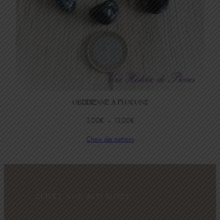
OBSIDIENNE À FLOCONS
Plage
3,00
€
–
13,00
€
de
Choix des options
prix :
3,00€
à
13,00€
SUIVEZ NOS ACTUALITÉS