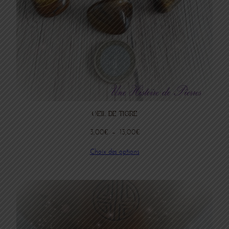
OEIL DE TIGRE
Plage
3,00
€
–
13,00
€
de
Choix des options
prix :
3,00€
à
13,00€