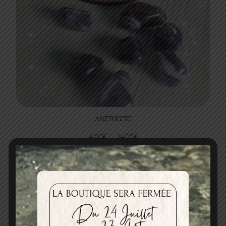
AMÉTHYSTE
Plage
4,00
€
–
14,00
€
de
Choix des options
prix :
4,00€
à
14,00€