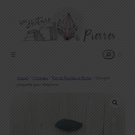
Rechercher
Accueil
/
Mineraux
/
Pierres Roulées et Brutes
/ Shungite
plaquette pour téléphone