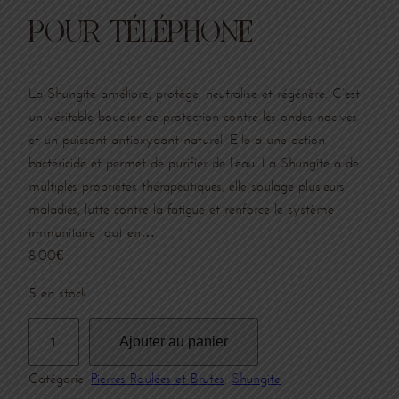
POUR TÉLÉPHONE
La Shungite améliore, protège, neutralise et régénère. C’est
un véritable bouclier de protection contre les ondes nocives
et un puissant antioxydant naturel. Elle a une action
bactéricide et permet de purifier de l’eau. La Shungite a de
multiples propriétés thérapeutiques, elle soulage plusieurs
maladies, lutte contre la fatigue et renforce le système
immunitaire tout en…
8,00
€
5 en stock
q
Ajouter au panier
u
a
Catégorie:
Pierres Roulées et Brutes
, 
Shungite
n