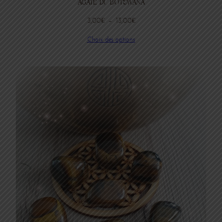
AGATE DU BOTSWANA
Plage
3,00
€
–
13,00
€
de
Choix des options
prix :
3,00€
à
13,00€