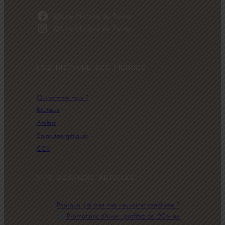
@Une Histoire de Pierres
@Une Histoire de Pierres
UNE HISTOIRE DES PIERRES
Qui sommes nous ?
Boutique
Ateliers
Soins énergétiques
CGV
NOS DERNIERS ARTICLES
Pourquoi j’ai créé mes neuvaines canalisées ?
Promotions d’hiver : profitez de -20% sur