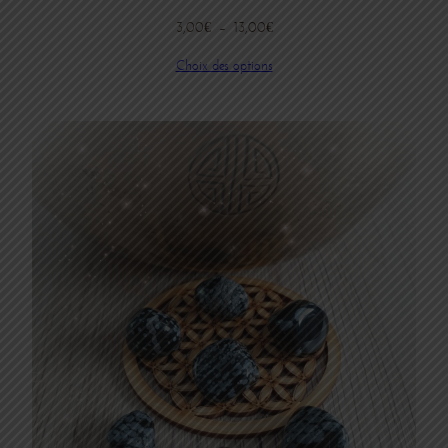
Plage
3,00
€
–
13,00
€
de
Choix des options
prix :
3,00€
à
13,00€