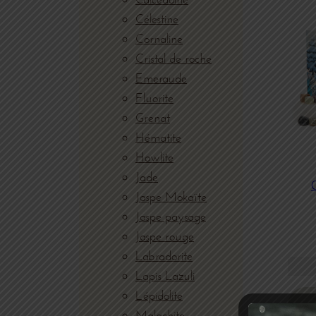
Célestine
Cornaline
Cristal de roche
Emeraude
Fluorite
Grenat
Hématite
Howlite
Jade
Jaspe Mokaïte
Jaspe paysage
Jaspe rouge
Labradorite
Lapis Lazuli
Lépidolite
Malachite