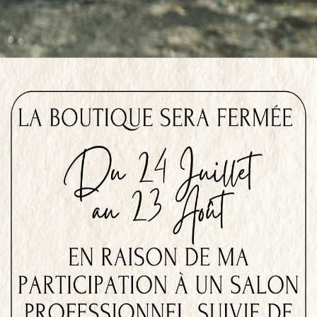
LA DE GROSSESSE CÔNE
BOLA DE GROSSESSE AILES
DORÉ ET AMÉTHYSTE
D’ANGES DORÉ QUARTZ ROSE
ET PÉRISTÉRITE
37,00
€
37,00
€
Ajouter au panier