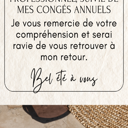
Ajouter au panier
PENDENTIF PYRITE
35,00
€
Lire la suite
ELET HUILES ESSENTIELLES
QUARTZ ROSE