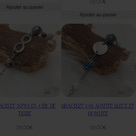
29,00
€
Ajouter au panier
Ajouter au panier
ACELET INFINI EN OEIL DE
BRACELET OM APATITE BLEUE ET
TIGRE
HOWLITE
29,00
€
29,00
€