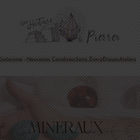
Esoterisme
Neuvaines Canalisées
Soins ÉnergÉtiques
Ateliers
MINERAUX