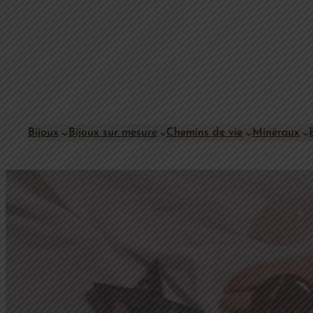
Bijoux
Bijoux sur mesure
Chemins de vie
Minéraux