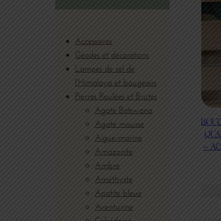
Accessoires
Géodes et décorations
Lampes de sel de
l'Himalaya et bougeoirs
Pierres Roulées et Brutes
Agate Botswana
BOUC
Agate mousse
QUA
Aigue-marine
– AC
Amazonite
Ambre
Améthyste
Apatite bleue
Aventurine
Calcédoine