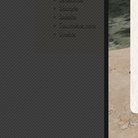
Shungite
Sodalite
Tourmaline noire
Unakite
BRAC