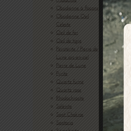
Obsidienne à flocons
Obsidienne Oeil
Céleste
Oeil de fer
Oeil de tigre
Péristérite / Pierre de
Lune arc-en-ciel
Pierre de Lune
Pyrite
Quartz fumé
Quartz rose
BO
Rhodochrosite
Sélénite
Sept Chakras
Septaria
Séraphinite