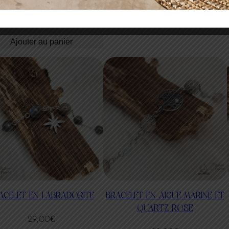
29,00
€
Ajouter au panier
ACELET EN LABRADORITE
BRACELET EN AIGUE-MARINE ET
QUARTZ ROSE
29,00
€