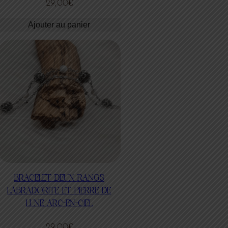
29,00
€
Ajouter au panier
BRACELET DEUX RANGS
LABRADORITE ET PIERRE DE
LUNE ARC-EN-CIEL
29,00
€