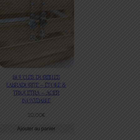
BOUCLES D’OREILLES
LABRADORITE – ÉTOILE &
TRIQUETRA – ACIER
INOXYDABLE
20,00
€
Ajouter au panier