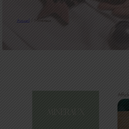
Accueil
/ Mineraux
Affic
MINERAUX