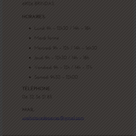
69126 BRINDAS
:
HORAIRES
Lundi 9h – 12h30 / 14h – 18h
Mardi fermé
Mercredi 9h – 12h / 14h – 16h30
Jeudi 9h – 12h30 / 14h – 18h
Vendredi 9h – 12h / 14h – 17h
Samedi 9h30 – 12h00
:
TÉLÉPHONE
06 32 36 21 85
:
MAIL
unehistoiredepierres@gmail.com