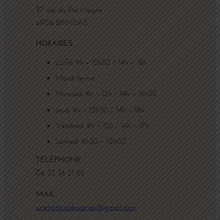
37 rue du Pré Magné
69126 BRINDAS
:
HORAIRES
Lundi 9h – 12h30 / 14h – 18h
Mardi fermé
Mercredi 9h – 12h / 14h – 16h30
Jeudi 9h – 12h30 / 14h – 18h
Vendredi 9h – 12h / 14h – 17h
Samedi 9h30 – 12h00
:
TÉLÉPHONE
06 32 36 21 85
:
MAIL
unehistoiredepierres@gmail.com