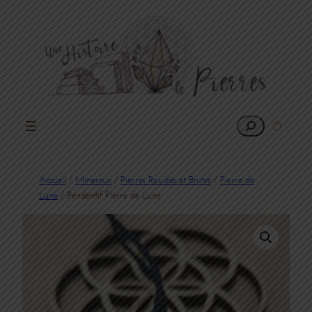
Rechercher
Accueil
/
Mineraux
/
Pierres Roulées et Brutes
/
Pierre de
Lune
/ Pendentif Pierre de Lune