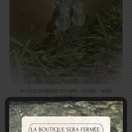
BOUCLES D’OREILLES FLUORITE – PLUMES – ACIER
INOXYDABLE
20,00
€
Ajouter au panier