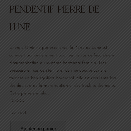
PENDENTIF PIERRE DE
LUNE
Energie féminine par excellence, la Pierre de Lune est
connue traditionnellement pour ses vertus de fécondité et
d’harmonisation du système hormonal féminin. Très
précieuse en cas de stérilité et de ménopause car elle
favorise un bon équilibre hormonal. Elle est excellente lors
des douleurs de la menstruation et des troubles des règles.
Cette pierre stimule…
20,00
€
1 en stock
q
Ajouter au panier