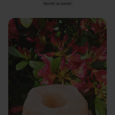
Ajouter au panier